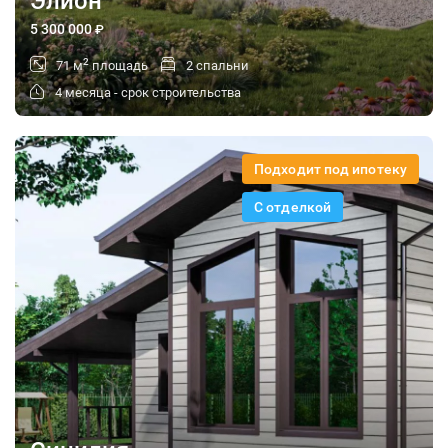
Элион
5 300 000
₽
2
71 м
площадь
2 спальни
4 месяца - срок строительства
Подходит под ипотеку
С отделкой