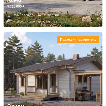
5 780 000
₽
2
76 м
площадь
2 спальни
4 месяца - срок строительства
Подходит под ипотеку