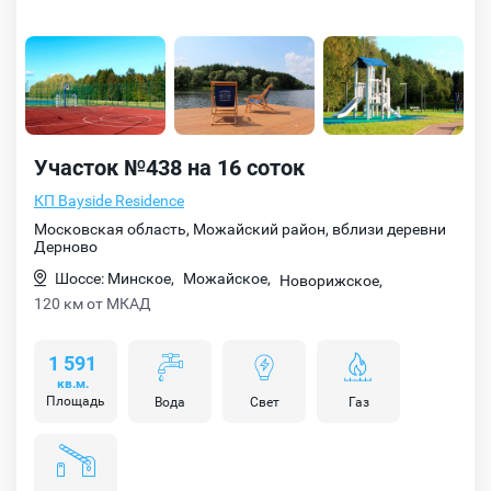
Участок №438 на 16 соток
КП Bayside Residence
Московская область, Можайский район, вблизи деревни
Дерново
Шоссе: Минское,
Можайское,
Новорижское,
120 км от МКАД
1 591
кв.м.
Площадь
Вода
Свет
Газ