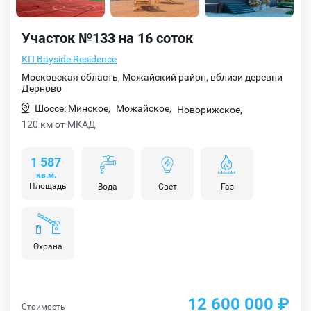
Участок №133 на 16 соток
КП Bayside Residence
Московская область, Можайский район, вблизи деревни
Дерново
Шоссе: Минское,
Можайское,
Новорижское,
120 км от МКАД
1 587
кв.м.
Площадь
Вода
Свет
Газ
Охрана
12 600 000 ₽
Стоимость