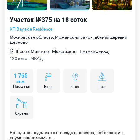
Участок №375 на 18 соток
КП Bayside Residence
Московская область, Можайский район, вблизи деревни
Дерново
Шоссе: Минское,
Можайское,
Новорижское,
120 км от МКАД
1 765
кв.м.
Площадь
Вода
Свет
Газ
Охрана
Находится недалеко от въезда в поселок, поблизости с
двумя значимыми л...