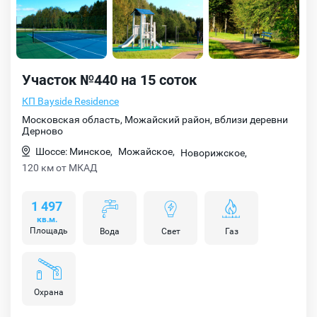
Участок №440 на 15 соток
КП Bayside Residence
Московская область, Можайский район, вблизи деревни
Дерново
Шоссе: Минское,
Можайское,
Новорижское,
120 км от МКАД
1 497
кв.м.
Площадь
Вода
Свет
Газ
Охрана