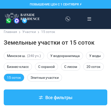
ПОВЫШЕНИЕ ЦЕН С 1 СЕНТЯБРЯ ⚡️
Главная
Участки
15 соток
Земельные участки от 15 соток
Минское ш.
(240 уч.)
У водохранилища
У воды
Бизнес-класс
С охраной
С лесом
20 соток
15 соток
Элитные участки
Все фильтры