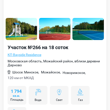
Участок №266 на 18 соток
КП Bayside Residence
Московская область, Можайский район, вблизи деревни
Дерново
Шоссе: Минское,
Можайское,
Новорижское,
120 км от МКАД
1 794
кв.м.
Площадь
Вода
Свет
Газ