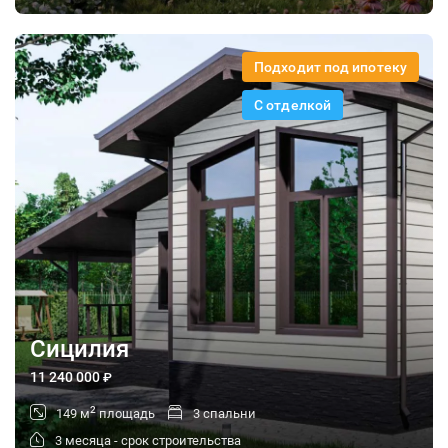
Подходит под ипотеку
С отделкой
Сицилия
11 240 000
₽
2
149 м
площадь
3 спальни
3 месяца - срок строительства