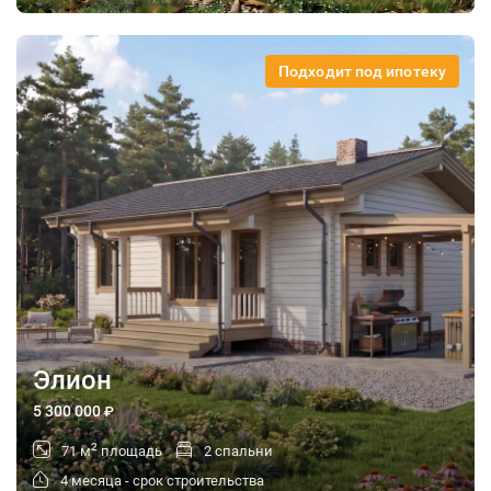
Подходит под ипотеку
Элион
5 300 000
₽
2
71 м
площадь
2 спальни
4 месяца - срок строительства