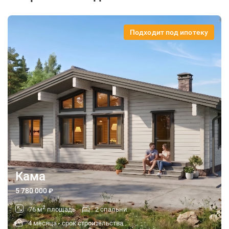
Подходит под ипотеку
Кама
5 780 000
₽
2
76 м
площадь
2 спальни
4 месяца - срок строительства