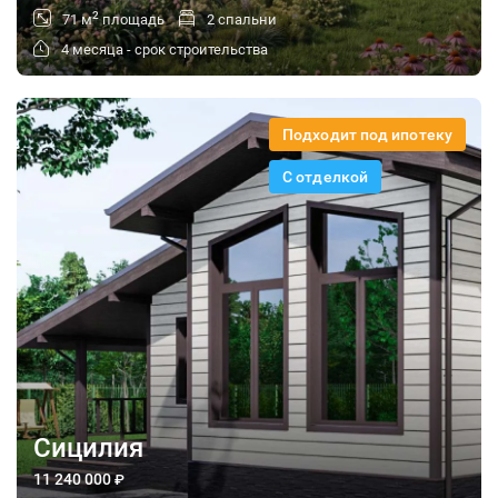
2
71 м
площадь
2 спальни
4 месяца - срок строительства
Подходит под ипотеку
С отделкой
Сицилия
11 240 000
₽