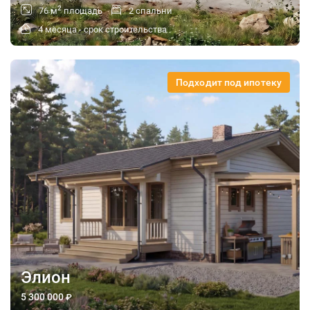
2
76 м
площадь
2 спальни
4 месяца - срок строительства
Подходит под ипотеку
Элион
5 300 000
₽