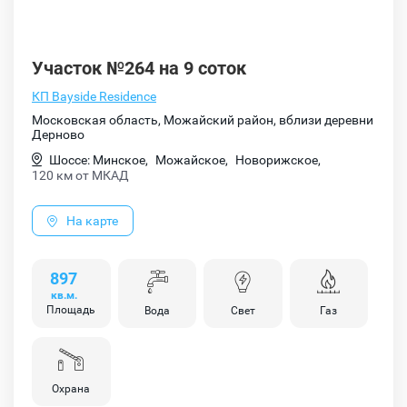
Участок №264 на 9 соток
КП Bayside Residence
Московская область, Можайский район, вблизи деревни
Дерново
Шоссе: Минское,
Можайское,
Новорижское,
120 км от МКАД
На карте
897
кв.м.
Площадь
Вода
Свет
Газ
Охрана