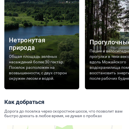
Нетронутая
Прогулочны
природа
Пешие и велосипедн
Общая площадь зелёных
прогулки в тени век
насаждений более 30 гектар.
вдоль Можайского
Поселок расположен на
водохранилища пом
возвышенности, с двух сторон
восстановить энерг
окружен лесом и водой.
после рабочих будне
Как добраться
Дорога до поселка через скоростное шоссе, что позволит вам
быстро доехать в любое время, не думая о пробках