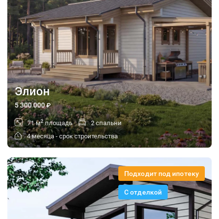
Элион
5 300 000
₽
2
71 м
площадь
2 спальни
4 месяца - срок строительства
Подходит под ипотеку
С отделкой