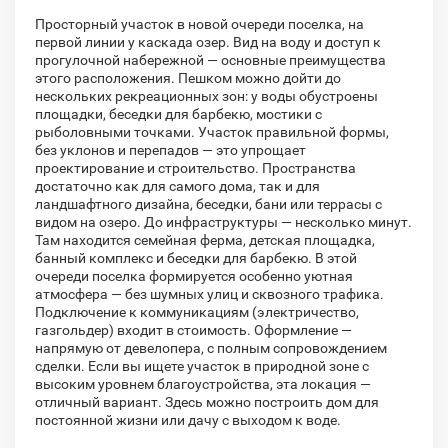
Просторный участок в новой очереди поселка, на
первой линии у каскада озер. Вид на воду и доступ к
прогулочной набережной — основные преимущества
этого расположения. Пешком можно дойти до
нескольких рекреационных зон: у воды обустроены
площадки, беседки для барбекю, мостики с
рыболовными точками. Участок правильной формы,
без уклонов и перепадов — это упрощает
проектирование и строительство. Пространства
достаточно как для самого дома, так и для
ландшафтного дизайна, беседки, бани или террасы с
видом на озеро. До инфраструктуры — несколько минут.
Там находится семейная ферма, детская площадка,
банный комплекс и беседки для барбекю. В этой
очереди поселка формируется особенно уютная
атмосфера — без шумных улиц и сквозного трафика.
Подключение к коммуникациям (электричество,
газгольдер) входит в стоимость. Оформление —
напрямую от девелопера, с полным сопровождением
сделки. Если вы ищете участок в природной зоне с
высоким уровнем благоустройства, эта локация —
отличный вариант. Здесь можно построить дом для
постоянной жизни или дачу с выходом к воде.