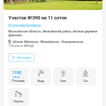
Участок №390 на 11 соток
КП Bayside Residence
Московская область, Можайский район, вблизи деревни
Дерново
Шоссе: Минское,
Можайское,
Новорижское,
120 км от МКАД
На карте
1100
кв.м.
Площадь
Вода
Свет
Газ
Охрана