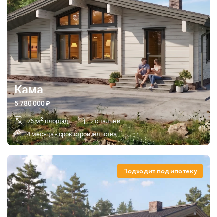
Кама
5 780 000
₽
2
76 м
площадь
2 спальни
4 месяца - срок строительства
Подходит под ипотеку