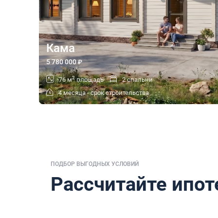
Кама
5 780 000
₽
2
76 м
площадь
2 спальни
4 месяца - срок строительства
ПОДБОР ВЫГОДНЫХ УСЛОВИЙ
Рассчитайте ипот