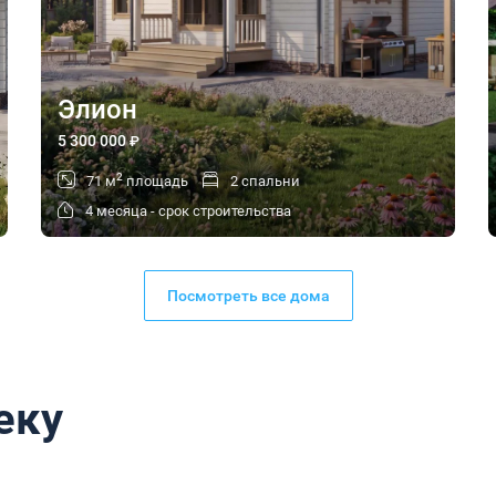
Элион
5 300 000
₽
2
71 м
площадь
2 спальни
4 месяца - срок строительства
Посмотреть все дома
еку