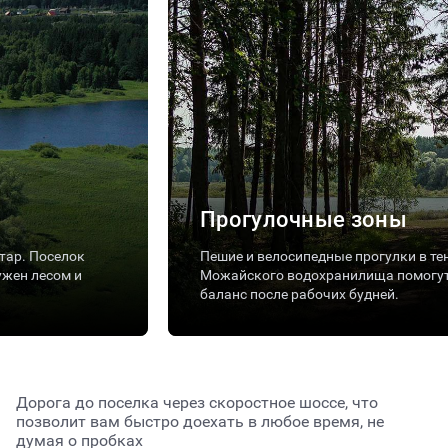
Прогулочные зоны
тар. Поселок
Пешие и велосипедные прогулки в те
ужен лесом и
Можайского водохранилища помогут
баланс после рабочих будней.
Дорога до поселка через скоростное шоссе, что
позволит вам быстро доехать в любое время, не
думая о пробках