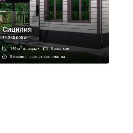
Сицилия
11 240 000
₽
2
149 м
площадь
3 спальни
3 месяца - срок строительства