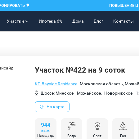
РОНИРОВАТЬ 🌳
ПОВЫШЕНИЕ ЦЕН
Участки
Ипотека 6%
Дома
Блог
Контакты
Участок №422 на 9 соток
КП Bayside Residence
Московская область, Можай
Шоссе: Минское,
Можайское,
Новорижское,
1
На карте
944
кв.м.
Площадь
Вода
Свет
Газ