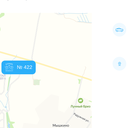
№ 422