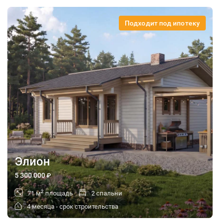
Подходит под ипотеку
Элион
5 300 000
₽
2
71 м
площадь
2 спальни
4 месяца - срок строительства