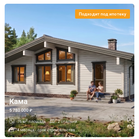
Подходит под ипотеку
Кама
5 780 000
₽
2
76 м
площадь
2 спальни
4 месяца - срок строительства