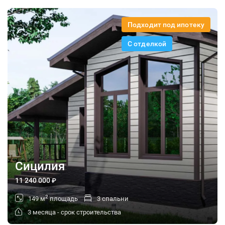
Подходит под ипотеку
С отделкой
Сицилия
11 240 000
₽
2
149 м
площадь
3 спальни
3 месяца - срок строительства